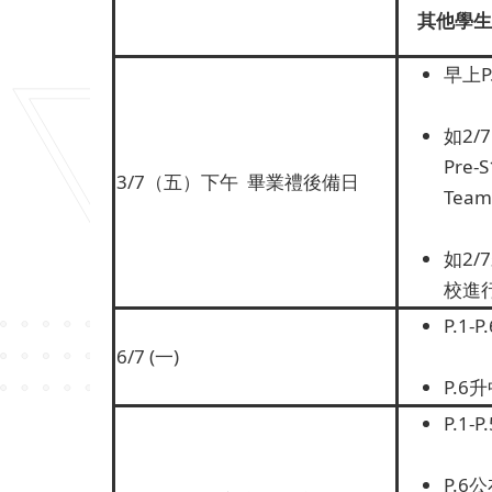
其他學生
早上P
如2/7
Pre
3/7（五）下午 畢業禮後備日
Tea
如2/
校進
P.1-P.
6/7 (一)
P.
P.1-
P.6