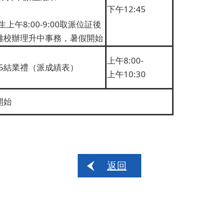
下午12:45
學生上午8:00-9:00取派位証後
離校辦理升中事務，暑假開始
上午8:00-
-P.5結業禮（派成績表）
上午10:30
開始
返回