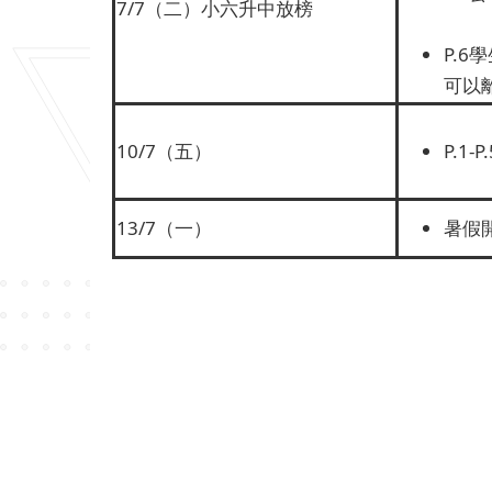
7/7（二）小六升中放榜
P.6
可以
10/7（五）
P.1
13/7（一）
暑假