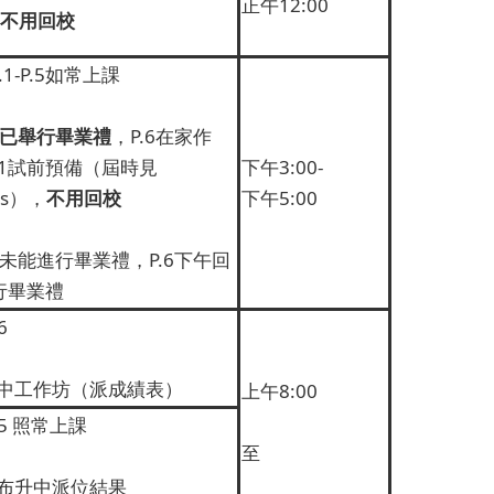
正午12:00
不用回校
.1-P.5如常上課
已舉行畢業禮
，P.6在家作
-S1試前預備（屆時見
下午3:00-
ms），
不用回校
下午5:00
7未能進行畢業禮，P.6下午回
行畢業禮
6
6升中工作坊（派成績表）
上午8:00
P.5 照常上課
至
公布升中派位結果