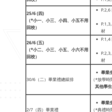
P.2,
25/6
(
四)
（
*
小一、小三、小四、小五不用
P.1
回校）
材
P.1,
26/6
(
五)
（
*
小二、小三、小五、小六不用
P.2
回校）
材
畢業
30/6（二）畢業禮總綵排
（*放學時
其他學生
畢業
2/7（四）畢業禮
（*典禮時