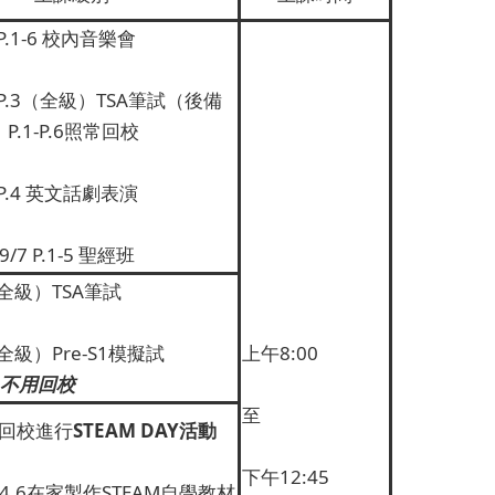
 P.1-6 校內音樂會
6 P.3（全級）TSA筆試（後備
P.1-P.6照常回校
6 P.4 英文話劇表演
9/7 P.1-5 聖經班
（全級）TSA筆試
（全級）Pre-S1模擬試
上午8:00
不用回校
至
5 回校進行
STEAM DAY
活動
下午12:45
,2,4,6在家製作STEAM自學教材