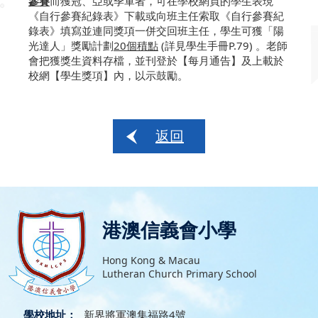
參賽
而獲冠、亞或季軍者，可在學校網頁的學生表現
《自行參賽紀錄表》下載或向班主任索取《自行參賽紀
錄表》填寫並連同獎項一併交回班主任，學生可獲「陽
光達人」獎勵計劃
20個積點
(詳見學生手冊P.79) 。老師
會把獲獎生資料存檔，並刊登於【每月通告】及上載於
校網【學生獎項】內，以示鼓勵。
返回
港澳信義會小學
Hong Kong & Macau
Lutheran Church Primary School
學校地址：
新界將軍澳集福路4號