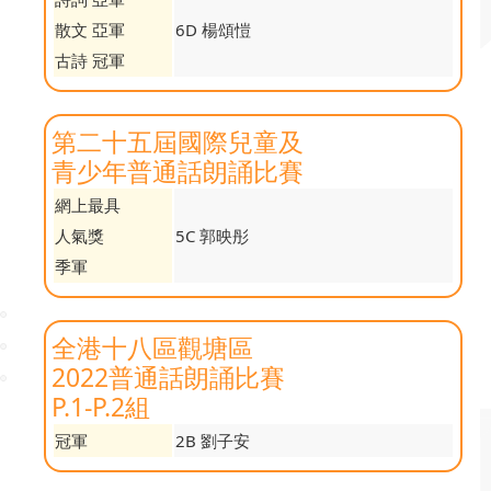
散文 亞軍
6D 楊頌愷
古詩 冠軍
第二十五屆國際兒童及
青少年普通話朗誦比賽
網上最具
人氣獎
5C 郭映彤
季軍
全港十八區觀塘區
2022普通話朗誦比賽
P.1-P.2組
冠軍
2B 劉子安